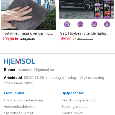
Fortykket magisk rengjøringsklut
3 i 1 Høybeskyttende hurtig beleggsspray
199,00 kr
159,00 kr
398,00 kr
199,00 kr
E-post
:
customer@hjemsol.no
Arbeidstid
: 08.00-16.00（mandag til fredag）Vi vil svare deg
innen 24-48 timer.
Flere lenker
Hjelpesenter
Hvordan spore bestilling
Bestilling og levering
Ansvarsfraskrivelser
Betalingsmetode
Størrelsesoversikt
Cookie policy