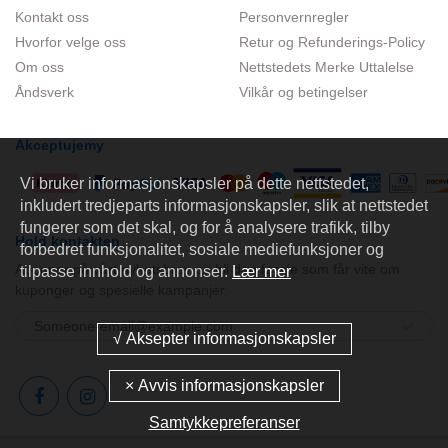
Kontakt oss
Personvernregler
Hvorfor velge oss
Retur og Refunderings-Policy
Om oss
Nettstedets Merke Uttalelse
Åndsverk
Vilkår og betingelser
Akceptujemy
Vi bruker informasjonskapsler på dette nettstedet,
inkludert tredjeparts informasjonskapsler, slik at nettstedet
fungerer som det skal, og for å analysere trafikk, tilby
Hold kontakten
forbedret funksjonalitet, sosiale mediefunksjoner og
Abonner på vårt nyhetsbrev og bli den første som får vite om
tilpasse innhold og annonser.
Lær mer
kuponger og spesielle kampanjer.
Samtykkepreferanser