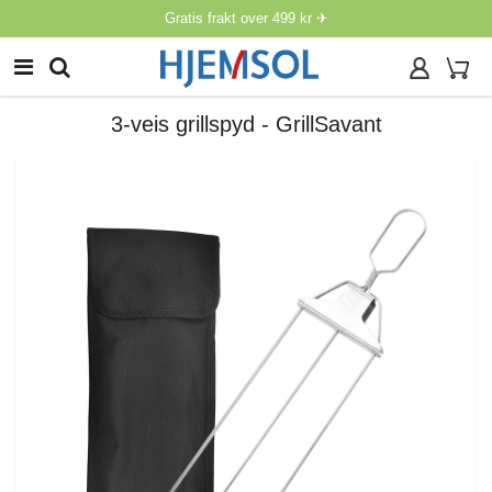
Gratis frakt over 499 kr ✈
3-veis grillspyd - GrillSavant