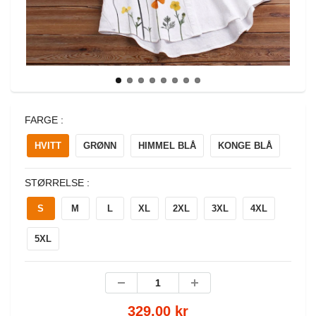
FARGE :
HVITT
GRØNN
HIMMEL BLÅ
KONGE BLÅ
STØRRELSE :
S
M
L
XL
2XL
3XL
4XL
5XL
329,00 kr