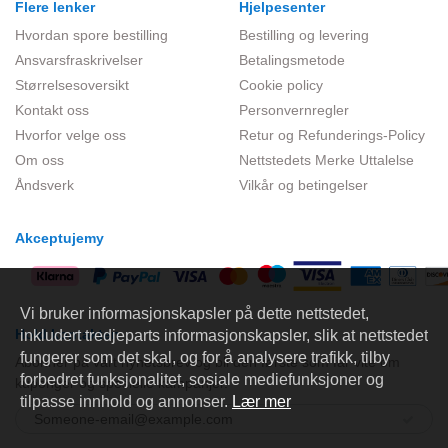
Flere lenker
Hjelpesenter
Hvordan spore bestilling
Bestilling og levering
Ansvarsfraskrivelser
Betalingsmetode
Størrelsesoversikt
Cookie policy
Kontakt oss
Personvernregler
Hvorfor velge oss
Retur og Refunderings-Policy
Om oss
Nettstedets Merke Uttalelse
Åndsverk
Vilkår og betingelser
Akceptujemy
Vi bruker informasjonskapsler på dette nettstedet,
Hold kontakten
inkludert tredjeparts informasjonskapsler, slik at nettstedet
fungerer som det skal, og for å analysere trafikk, tilby
Abonner på vårt nyhetsbrev og bli den første som får vite om
forbedret funksjonalitet, sosiale mediefunksjoner og
kuponger og spesielle kampanjer.
tilpasse innhold og annonser.
Lær mer