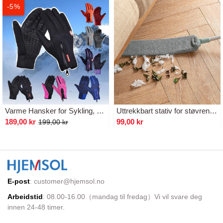
-5%
Varme Hansker for Sykling, Løping og Kjøring
Uttrekkbart stativ for støvrensing
189,00 kr
99,00 kr
199,00 kr
E-post
:
customer@hjemsol.no
Arbeidstid
: 08.00-16.00（mandag til fredag）Vi vil svare deg
innen 24-48 timer.