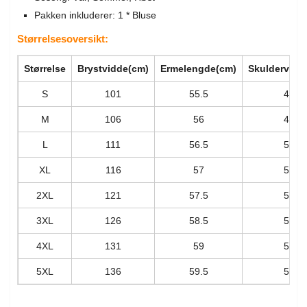
Pakken inkluderer: 1 * Bluse
Størrelsesoversikt:
Størrelse
Brystvidde(cm)
Ermelengde(cm)
Skuldervidd
S
101
55.5
48
M
106
56
49
L
111
56.5
50
XL
116
57
51
2XL
121
57.5
52
3XL
126
58.5
53
4XL
131
59
54
5XL
136
59.5
55