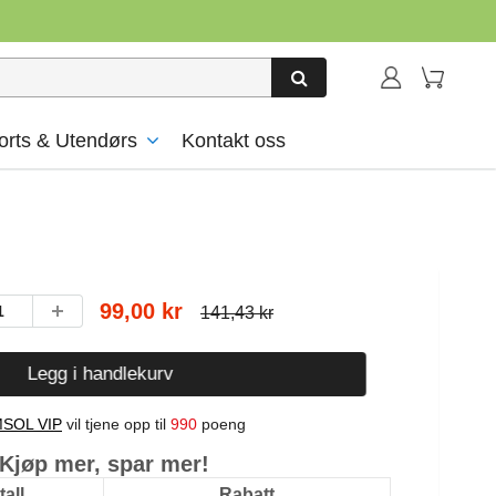
orts & Utendørs
Kontakt oss
99,00 kr
141,43 kr
Legg i handlekurv
SOL VIP
vil tjene opp til
990
poeng
Kjøp mer, spar mer!
all
Rabatt