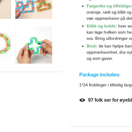
Fargerike og tilfeldige
oransje, rødt og blått og
vær oppmerksom på det 
Klikk og koble:
hver av
kan lage hvilken som hels
osv. Bring utfordringer 
Bruk:
de kan hjelpe bar
oppmerksomhet, dra nytte 
og som gaver.
Package includes:
1*24 Koblinger i tilfeldig far
97
folk ser for øyeb