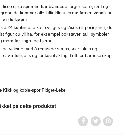
:
disse sprø sporene har blandede farger som grønt og
 grønt, de kommer alle i tilfeldig utvalgte farger, vennligst
før du kjøper
 de 24 koblingene kan svinges og låses i 5 posisjoner, du
t figur du vil ha, for eksempel bokstaver, tall, symboler
og moro for fingre og hjerne
n og voksne med å redusere stress, øke fokus og
av intelligens og fantasiutvikling, flott for barneselskap
ge
Klikk og koble-spor Fidget-Leke
likket på dette produktet