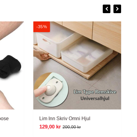
-35%
-
pose
Lim Inn Skriv Omni Hjul
129,00 kr
200,00 kr