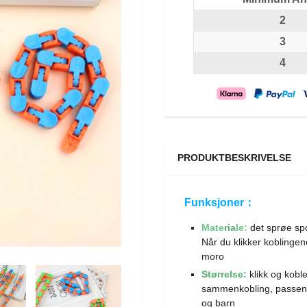
2
3
4
PRODUKTBESKRIVELSE
Funksjoner：
Mate
ria
le:
det sprøe spo
Når du klikker koblingene
moro
Størrelse:
klikk og kobl
sammenkobling, passende
og barn