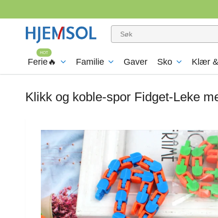
Ferie🔥
Familie
Gaver
Sko
Klær &
Klikk og koble-spor Fidget-Leke med