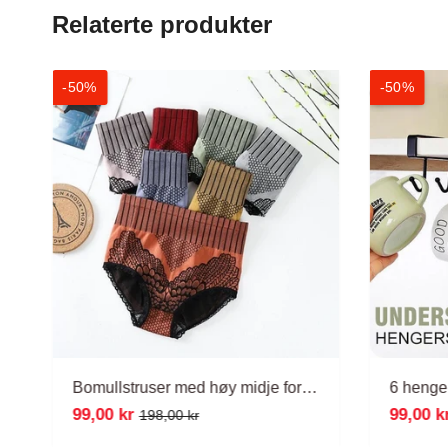
Relaterte produkter
-50%
-50%
Bomullstruser med høy midje for kvinner
6 henge
99,00 kr
99,00 k
198,00 kr