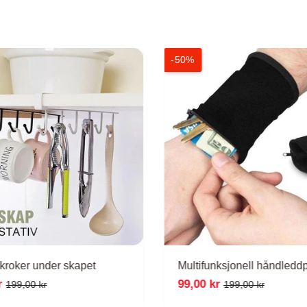
-50%
kroker under skapet
Multifunksjonell håndledd
r
99,00 kr
199,00 kr
199,00 kr