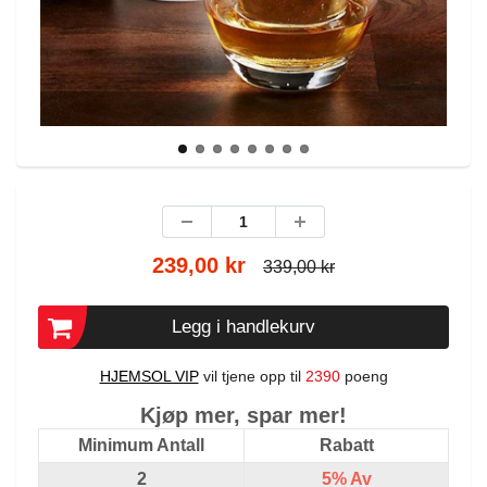
239,00 kr
339,00 kr
Legg i handlekurv
HJEMSOL VIP
vil tjene opp til
2390
poeng
Kjøp mer, spar mer!
Minimum Antall
Rabatt
2
5%
Av