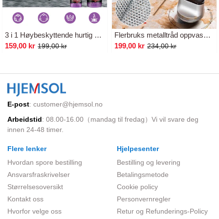
3 i 1 Høybeskyttende hurtig beleggsspray
Flerbruks metalltråd oppvaskklut for våt og tørr bruk
159,00 kr
199,00 kr
199,00 kr
234,00 kr
E-post
:
customer@hjemsol.no
Arbeidstid
: 08.00-16.00（mandag til fredag）Vi vil svare deg
innen 24-48 timer.
Flere lenker
Hjelpesenter
Hvordan spore bestilling
Bestilling og levering
Ansvarsfraskrivelser
Betalingsmetode
Størrelsesoversikt
Cookie policy
Kontakt oss
Personvernregler
Hvorfor velge oss
Retur og Refunderings-Policy