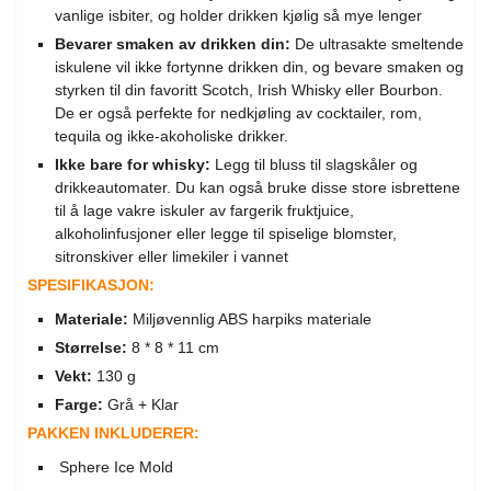
vanlige isbiter, og holder drikken kjølig så mye lenger
Bevarer smaken av drikken din:
De ultrasakte smeltende
iskulene vil ikke fortynne drikken din, og bevare smaken og
styrken til din favoritt Scotch, Irish Whisky eller Bourbon.
De er også perfekte for nedkjøling av cocktailer, rom,
tequila og ikke-akoholiske drikker.
Ikke bare for whisky:
Legg til bluss til slagskåler og
drikkeautomater. Du kan også bruke disse store isbrettene
til å lage vakre iskuler av fargerik fruktjuice,
alkoholinfusjoner eller legge til spiselige blomster,
sitronskiver eller limekiler i vannet
SPESIFIKASJON:
Materiale:
Miljøvennlig ABS harpiks materiale
Størrelse:
8 * 8 * 11 cm
Vekt:
130 g
Farge:
Grå + Klar
PAKKEN INKLUDERER:
Sphere Ice Mold