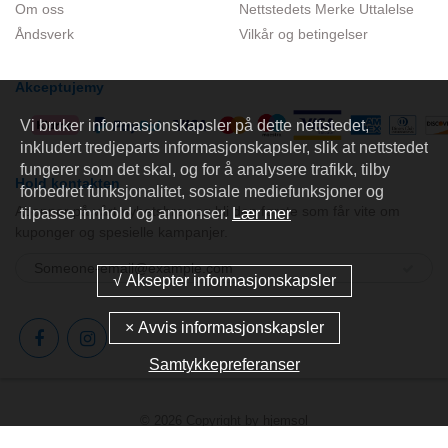
Om oss
Nettstedets Merke Uttalelse
Åndsverk
Vilkår og betingelser
Akceptujemy
Vi bruker informasjonskapsler på dette nettstedet,
inkludert tredjeparts informasjonskapsler, slik at nettstedet
fungerer som det skal, og for å analysere trafikk, tilby
Hold kontakten
forbedret funksjonalitet, sosiale mediefunksjoner og
Abonner på vårt nyhetsbrev og bli den første som får vite om
tilpasse innhold og annonser.
Lær mer
kuponger og spesielle kampanjer.
Samtykkepreferanser
© 2026 Copyright by
hjemsol