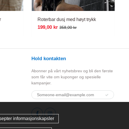
r
Roterbar dusj med høyt trykk
199,00 kr
358,00 kr
Hold kontakten
Abonner på vårt nyhetsbrev og bli den første
som får vite om kuponger og spesielle
kampanjer.