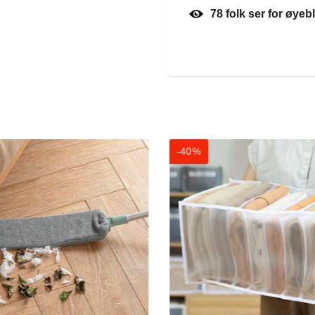
78
folk ser for øyeb
-40%