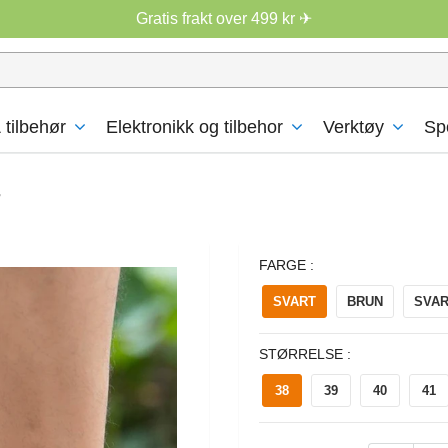
Gratis frakt over 499 kr ✈
 tilbehør
Elektronikk og tilbehor
Verktøy
Sp
r
FARGE :
SVART
BRUN
SVAR
STØRRELSE :
38
39
40
41