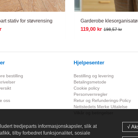
art stativ for støvrensing
Garderobe klesorganisatø
r
119,00 kr
198,57 kr
er
Hjelpesenter
e bestilling
Bestilling og levering
rivelser
Betalingsmetode
ersikt
Cookie policy
Personvernregler
e oss
Retur og Refunderings-Policy
Nettstedets Merke Uttalelse
Vilkår og betingelser
ludert tredjeparts informasjonskapsler, slik at
fikk, tilby forbedret funksjonalitet, sosiale