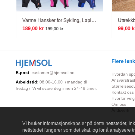
Varme Hansker for Sykling, Løping og Kjøring
Uttrekkb
189,00 kr
99,00 k
199,00 kr
Flere lenk
E-post
:
customer@hjemsol.no
Hvordan spor
Ansvarsfrask
Arbeidstid
: 08.00-16.00（mandag til
Størrelsesov
fredag）Vi vil svare deg innen 24-48 timer.
Kontakt oss
Hvorfor velg
Om oss
Åndsverk
Vi bruker informasjonskapsler på dette nettstedet, ink
nettstedet fungerer som det skal, og for å analysere tra