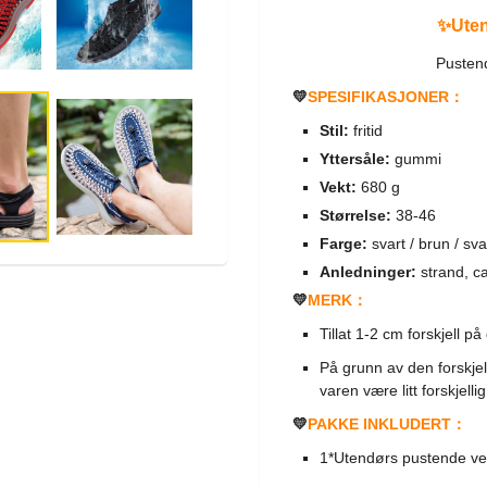
✨Uten
Pusten
💛
SPESIFIKASJONER：
Stil:
fritid
Yttersåle:
gummi
Vekt:
680 g
Størrelse:
38-46
Farge:
svart / brun / sva
Anledninger:
strand, c
💛
MERK：
Tillat 1-2 cm forskjell p
På grunn av den forskjel
varen være litt forskjell
💛
PAKKE INKLUDERT：
1*Utendørs pustende ve