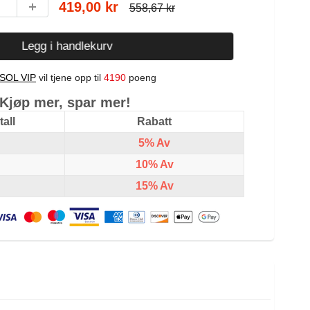
419,00 kr
558,67 kr
Legg i handlekurv
SOL VIP
vil tjene opp til
4190
poeng
Kjøp mer, spar mer!
all
Rabatt
5%
Av
10%
Av
15%
Av