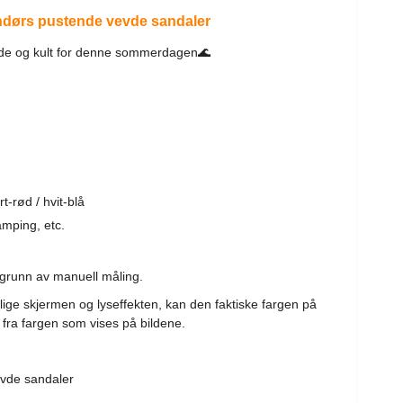
dørs pustende vevde sandaler
de og kult for denne sommerdagen🌊
rt-rød / hvit-blå
amping, etc.
å grunn av manuell måling.
lige skjermen og lyseffekten, kan den faktiske fargen på
ig fra fargen som vises på bildene.
vde sandaler