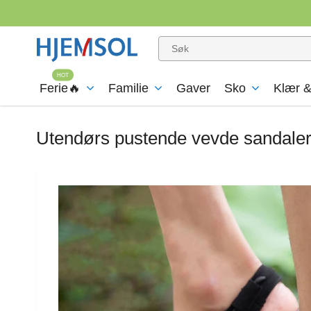
Ferie🔥
Familie
Gaver
Sko
Klær &
Utendørs pustende vevde sandale