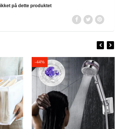
likket på dette produktet
-44%
-