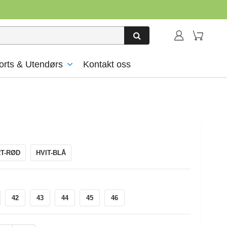
orts & Utendørs
Kontakt oss
T-RØD
HVIT-BLÅ
42
43
44
45
46