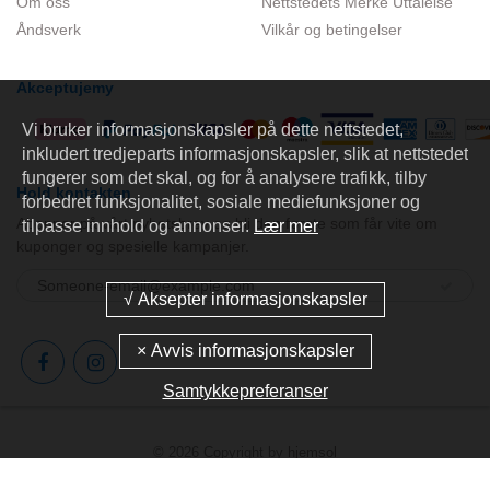
Om oss
Nettstedets Merke Uttalelse
Åndsverk
Vilkår og betingelser
Akceptujemy
Vi bruker informasjonskapsler på dette nettstedet,
inkludert tredjeparts informasjonskapsler, slik at nettstedet
fungerer som det skal, og for å analysere trafikk, tilby
Hold kontakten
forbedret funksjonalitet, sosiale mediefunksjoner og
Abonner på vårt nyhetsbrev og bli den første som får vite om
tilpasse innhold og annonser.
Lær mer
kuponger og spesielle kampanjer.
Samtykkepreferanser
© 2026 Copyright by
hjemsol