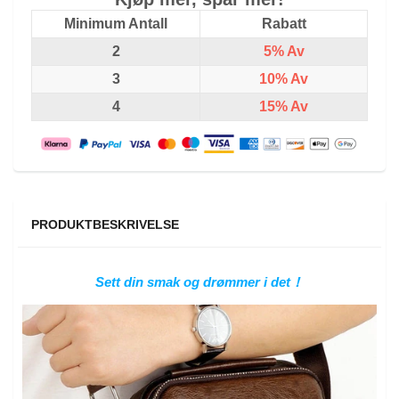
Minimum Antall
Rabatt
2
5%
Av
3
10%
Av
4
15%
Av
PRODUKTBESKRIVELSE
Sett din smak og drømmer i det！