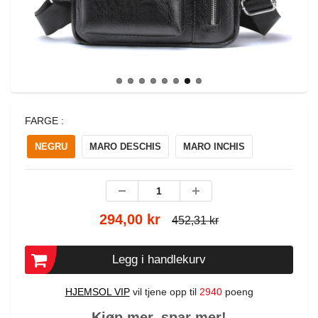
FARGE :
NEGRU
MARO DESCHIS
MARO INCHIS
294,00 kr
452,31 kr
Legg i handlekurv
HJEMSOL VIP
vil tjene opp til
2940
poeng
Kjøp mer, spar mer!