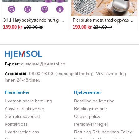
3 i 1 Høybeskyttende hurtig beleggsspray
Flerbruks metalltråd oppvaskklut for våt og tørr bruk
159,00 kr
199,00 kr
199,00 kr
234,00 kr
E-post
:
customer@hjemsol.no
Arbeidstid
: 08.00-16.00（mandag til fredag）Vi vil svare deg
innen 24-48 timer.
Flere lenker
Hjelpesenter
Hvordan spore bestilling
Bestilling og levering
Ansvarsfraskrivelser
Betalingsmetode
Størrelsesoversikt
Cookie policy
Kontakt oss
Personvernregler
Hvorfor velge oss
Retur og Refunderings-Policy