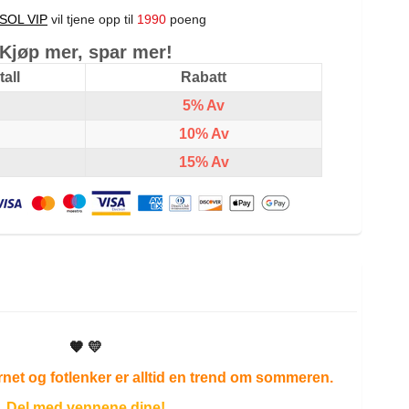
SOL VIP
vil tjene opp til
1990
poeng
Kjøp mer, spar mer!
all
Rabatt
5%
Av
10%
Av
15%
Av
🧡 💛
net og fotlenker er alltid en trend om sommeren.
Del med vennene dine!