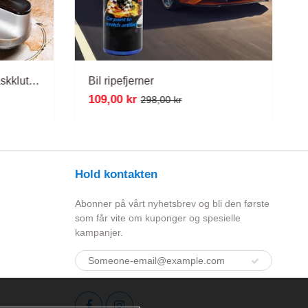
Flerbruks metalltråd oppvaskklut for våt og tørr bruk
Bil ripefjerner
109,00 kr
298,00 kr
Hold kontakten
Abonner på vårt nyhetsbrev og bli den første
som får vite om kuponger og spesielle
kampanjer.