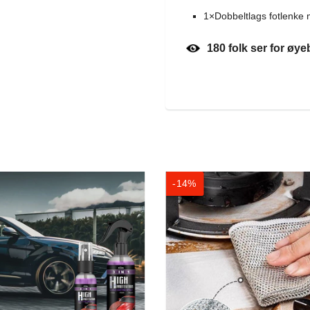
1×Dobbeltlags fotlenke 
180
folk ser for øye
-14%