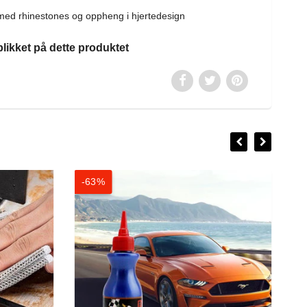
med rhinestones og oppheng i hjertedesign
blikket på dette produktet
-63%
-