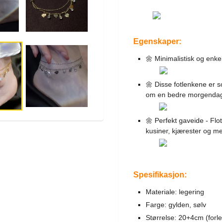
Egenskaper:
🌼 Minimalistisk og enkel
🌼 Disse fotlenkene er so
om en bedre morgenda
🌼 Perfekt gaveide - Flo
kusiner, kjærester og me
Spesifikasjon:
Materiale: legering
Farge: gylden, sølv
Størrelse: 20+4cm (forl