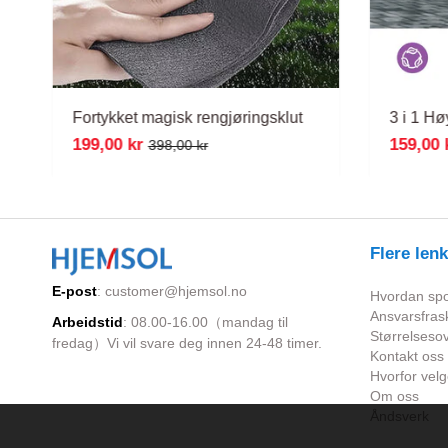
Fortykket magisk rengjøringsklut
199,00 kr
159,00 
398,00 kr
Flere lenk
E-post
:
customer@hjemsol.no
Hvordan spor
Ansvarsfrask
Arbeidstid
: 08.00-16.00（mandag til
Størrelsesov
fredag）Vi vil svare deg innen 24-48 timer.
Kontakt oss
Hvorfor velg
Om oss
Åndsverk