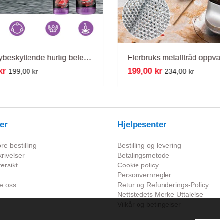
3 i 1 Høybeskyttende hurtig beleggsspray
kr
199,00 kr
199,00 kr
234,00 kr
er
Hjelpesenter
e bestilling
Bestilling og levering
rivelser
Betalingsmetode
ersikt
Cookie policy
Personvernregler
e oss
Retur og Refunderings-Policy
Nettstedets Merke Uttalelse
Vilkår og betingelser