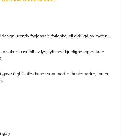
 design, trendy fasjonable fotlenke, vil aldri gå av moten..
m vakre fossefall av lys, fylt med kjærlighet og et løfte
g.
tt gave å gi til alle damer som mødre, bestemødre, tanter,
r.
enget)